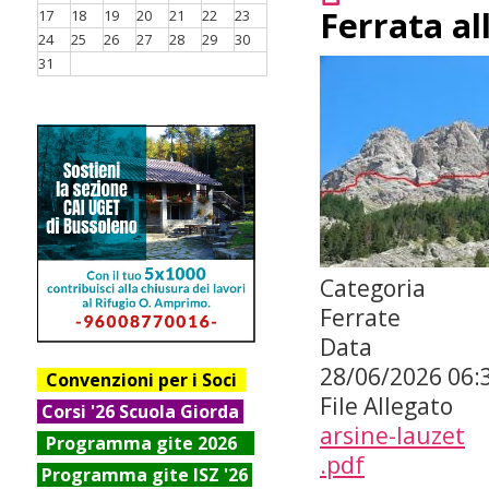
Ferrata al
17
18
19
20
21
22
23
24
25
26
27
28
29
30
31
Categoria
Ferrate
Data
28/06/2026
06:
Convenzioni per i Soci
File Allegato
Corsi '26 Scuola Giorda
arsine-lauzet
Progr
amma gite 2026
.pdf
Programma gite ISZ '26