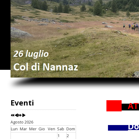
Eventi
AT
Agosto 2026
Do
Lun
Mar
Mer
Gio
Ven
Sab
Dom
1
2