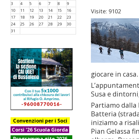
3
4
5
6
7
8
9
10
11
12
13
14
15
16
Visite: 9102
17
18
19
20
21
22
23
24
25
26
27
28
29
30
31
giocare in casa.
L’appuntamento 
Susa e dintorni,
Partiamo dalla
Batteria (strada 
Convenzioni per i Soci
iniziamo a risali
Corsi '26 Scuola Giorda
Pian Gelassa fi
Progr
amma gite 2026